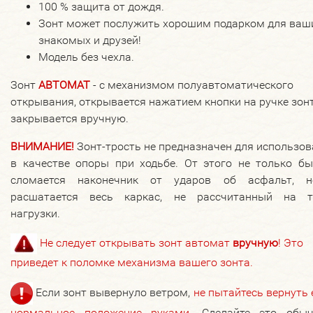
100 % защита от дождя.
Зонт может послужить хорошим подарком для ваш
знакомых и друзей!
Модель без чехла.
Зонт
АВТОМАТ
- с механизмом полуавтоматического
открывания, открывается нажатием кнопки на ручке зонт
закрывается вручную.
ВНИМАНИЕ!
Зонт-трость не предназначен для использо
в качестве опоры при ходьбе. От этого не только бы
сломается наконечник от ударов об асфальт, 
расшатается весь каркас, не рассчитанный на т
нагрузки.
Не следует открывать зонт автомат
вручную
! Это
приведет к поломке механизма вашего зонта.
Если зонт вывернуло ветром,
не пытайтесь вернуть 
нормальное положение руками
. Сделайте это обы