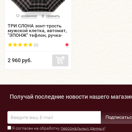
избранное
сравнить
ТРИ СЛОНА зонт-трость
мужской клетка, автомат,
"ЭПОНЖ" тефлон, ручка-
крюк кожа, купол 118 см.
M2182-12
(2)
2 960 руб.
Получай последние новости нашего магази
Подписатьс
Я согласен на обработку
персональных данных
!