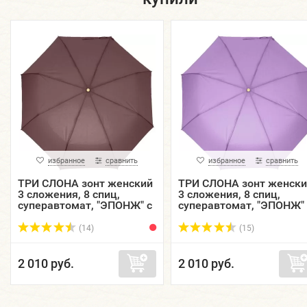
избранное
сравнить
избранное
сравнить
ТРИ СЛОНА зонт женский
ТРИ СЛОНА зонт женск
3 сложения, 8 спиц,
3 сложения, 8 спиц,
суперавтомат, "ЭПОНЖ" с
суперавтомат, "ЭПОНЖ" 
проявляющимся
проявляющимся
рисунком, купол 96 см.
рисунком, купол 96 см.
(14)
(15)
L38...
L38...
2 010 руб.
2 010 руб.