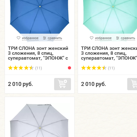
избранное
сравнить
избранное
сравнить
ТРИ СЛОНА зонт женский
ТРИ СЛОНА зонт женск
3 сложения, 8 спиц,
3 сложения, 8 спиц,
суперавтомат, "ЭПОНЖ" с
суперавтомат, "ЭПОНЖ"
проявляющимся
проявляющимся
рисунком, купол 96 см.
рисунком, купол 96 см.
(11)
(11)
L38...
L38...
2 010 руб.
2 010 руб.