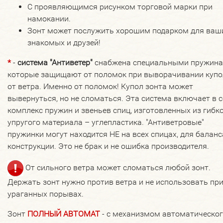
С проявляющимся рисунком торговой марки при
намокании.
Зонт может послужить хорошим подарком для ваш
знакомых и друзей!
*
-
система "Антиветер"
снабжена специальными пружина
которые защищают от поломок при выворачивании купо
от ветра. Именно от поломок! Купол зонта может
вывернуться, но не сломаться. Эта система включает в 
комплекс пружин и звеньев спиц, изготовленных из гибко
упругого материала – углепластика. "Антиветровые"
пружинки могут находится НЕ на всех спицах, для баланс
конструкции. Это не брак и не ошибка производителя.
От сильного ветра может сломаться любой зонт.
Держать зонт нужно против ветра и не использовать пр
ураганных порывах.
Зонт
ПОЛНЫЙ АВТОМАТ
- с механизмом автоматическо