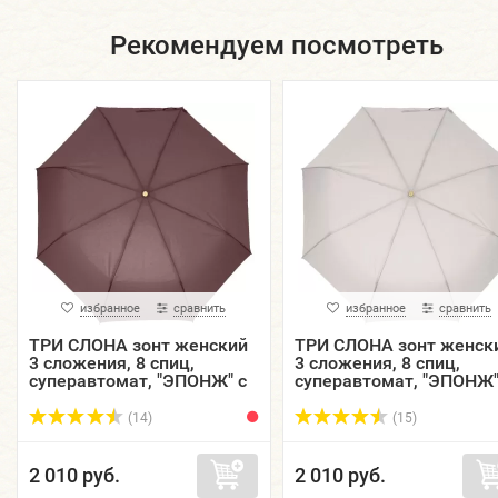
Рекомендуем посмотреть
избранное
сравнить
избранное
сравнить
ТРИ СЛОНА зонт женский
ТРИ СЛОНА зонт женск
3 сложения, 8 спиц,
3 сложения, 8 спиц,
суперавтомат, "ЭПОНЖ" с
суперавтомат, "ЭПОНЖ"
проявляющимся
проявляющимся
рисунком, купол 96 см.
рисунком, купол 96 см.
(14)
(15)
L38...
L38...
2 010 руб.
2 010 руб.