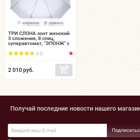
избранное
сравнить
ТРИ СЛОНА зонт женский
3 сложения, 8 спиц,
суперавтомат, "ЭПОНЖ" с
проявляющимся
рисунком, купол 96 см.
(11)
L38...
2 010 руб.
Получай последние новости нашего магази
Подписатьс