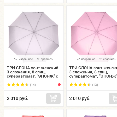
избранное
сравнить
избранное
сравнить
ТРИ СЛОНА зонт женский
ТРИ СЛОНА зонт женск
3 сложения, 8 спиц,
3 сложения, 8 спиц,
суперавтомат, "ЭПОНЖ" с
суперавтомат, "ЭПОНЖ"
проявляющимся
проявляющимся
рисунком, купол 96 см.
рисунком, купол 96 см.
(14)
(13)
L38...
L38...
2 010 руб.
2 010 руб.