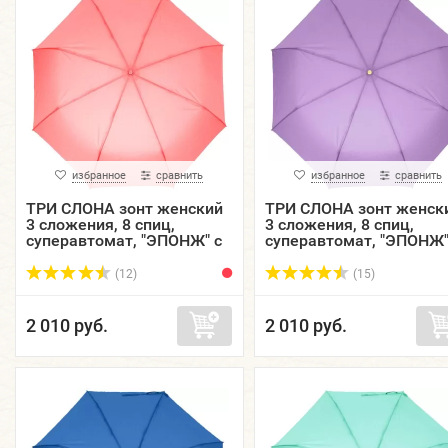
избранное
сравнить
избранное
сравнить
ТРИ СЛОНА зонт женский
ТРИ СЛОНА зонт женск
3 сложения, 8 спиц,
3 сложения, 8 спиц,
суперавтомат, "ЭПОНЖ" с
суперавтомат, "ЭПОНЖ"
проявляющимся
проявляющимся
рисунком, купол 96 см.
рисунком, купол 96 см.
(12)
(15)
L38...
L38...
2 010 руб.
2 010 руб.