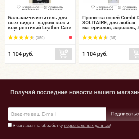
избранное
сравнить
избранное
сравнить
Бальзам-очиститель для
Пропитка спрей Combi D
всех видов гладких кож и
SOLITAIRE, для любых
кож рептилий Leather Care
материалов, аэрозоль, 
Balm TARRAGO, флакон,
мл.
125 мл.
(350)
(35)
1 104 руб.
1 104 руб.
Получай последние новости нашего магази
Подписатьс
Я согласен на обработку
персональных данных
!