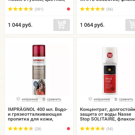
75 мл.
100 мл.
(391)
(56)
1 044 руб.
1 064 руб.
избранное
сравнить
избранное
сравнить
IMPRÄGNOL 400 мл. Водо-
Концентрат, долгостой
и грязеотталкивающая
защита от воды Nasse
пропитка для кожи,
Stop SOLITAIRE, флакон
текстиля и
карандаш, 75 мл.
высокотехнологичных
(28)
(58)
тканей, аэрозоль.