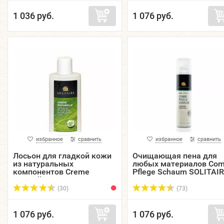
1 036 руб.
1 076 руб.
избранное
сравнить
избранное
сравнить
Лосьон для гладкой кожи
Очищающая пена для
из натуральных
любых материалов Com
компонентов Creme
Pflege Schaum SOLITAIR
Naturelle SOLITAIRE,
аэрозоль, 200 мл.
флакон, 150 мл.
(30)
(73)
1 076 руб.
1 076 руб.