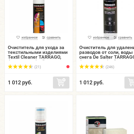
избранное
сравнить
избранное
сравнить
Очиститель для ухода за
Очиститель для удален
текстильными изделиями
разводов от соли, воды
Textil Cleaner TARRAGO,
снега De Salter TARRAG
флакон с губкой, 75 мл.
флакон с губкой, 75 мл.
(21)
(246)
1 012 руб.
1 012 руб.