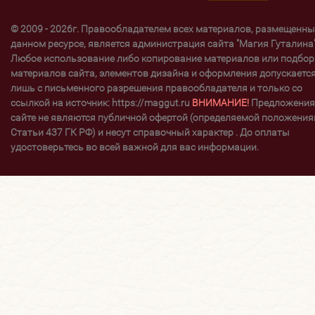
© 2009 - 2026г. Правообладателем всех материалов, размещенны
данном ресурсе, является администрация сайта "Магия Гуталина"
Любое использование либо копирование материалов или подбор
материалов сайта, элементов дизайна и оформления допускаетс
лишь с письменного разрешения правообладателя и только со
ссылкой на источник: https://maggut.ru
ВНИМАНИЕ!
Предложения
сайте не являются публичной офертой (определяемой положени
Статьи 437 ГК РФ) и несут справочный характер . До оплаты
удостоверьтесь во всей важной для вас информации.