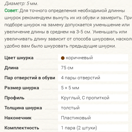
Диаметр: 5
мм.
Совет:
Для точного определения необходимой длинны
шнурок рекомендуем вынуть их из обуви и замерить. Пр
подборе шнурок на замену допускается уменьшение или
увеличение длины в среднем на 3-5 см. Уменьшать или
увеличивать длину зависит от способа шнуровки, наскол
удобно вам было шнуровать предыдущие шнурки.
Цвет шнурка
коричневый
Длина
75 см
Пар отверстий в обуви
4 пары отверстий
Размер шнурка
5 × 5 мм
Профиль
Круглый, С пропиткой
Толщина шнурка
толстый
Наконечник
Пластиковый
Комплектность
1 пара (2 штуки)