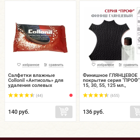
избранное
сравнить
избранное
сравнить
Салфетки влажные
Финишное ГЛЯНЦЕВОЕ
Collonil «Антисоль» для
покрытие серия "ПРОФ",
удаления солевых
15, 30, 55, 125 мл.,
разводов и очищения
Finishing BRILLANTE дл
обуви из всех видов
всех видов натура...
(44)
(655)
материалов, 15 штук.
140 руб.
136 руб.