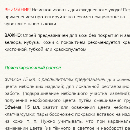
ВНИМАНИЕ!
Не использовать для ежедневного ухода! Пе
применением протестируйте на незаметном участке на
чувствительность кожи.
ВАЖНО:
Спрей предназначен для кож без покрытия и за
велюра, нубука. Кожи с покрытием рекомендуется кра
кисточкой, губкой или краскопультом.
Ориентировочный расход:
Флакон 15 мл. с распылителем предназначен:
для освеж
цвета небольших изделий; для локальной реставрацио
работы (подкрашивание небольшого участка изделия);
получения необходимого цвета путём смешивания гру
О
бъёма 15 мл.
хватит для освежения цвета неболь
клатча/сумки; пары босоножек; покраски вставок на из
из кожи т. п. Нужно учитывать, что при кардинал
изменении цвета (из тёмного в светлое и наоборот) р