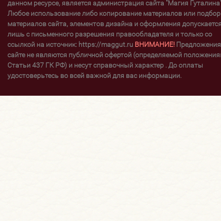
данном ресурсе, является администрация сайта "Магия Гуталина"
Любое использование либо копирование материалов или подбор
материалов сайта, элементов дизайна и оформления допускаетс
лишь с письменного разрешения правообладателя и только со
ссылкой на источник: https://maggut.ru
ВНИМАНИЕ!
Предложения
сайте не являются публичной офертой (определяемой положени
Статьи 437 ГК РФ) и несут справочный характер . До оплаты
удостоверьтесь во всей важной для вас информации.