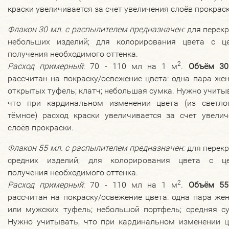
краски увеличивается за счет увеличения слоёв прокраск
Флакон 30 мл.
с распылителем
предназначен:
для перекр
небольших изделий; для колорирования цвета с ц
получения необходимого оттенка.
2
Расход примерный
: 70 - 110 мл на 1 м
.
Объём 30
рассчитан на покраску/освежение цвета: одна пара же
открытых туфель; клатч; небольшая сумка. Нужно учиты
что при кардинальном изменении цвета (из светло
тёмное) расход краски увеличивается за счет увелич
слоёв прокраски.
Флакон 55 мл.
с распылителем
предназначен:
для перекр
средних изделий; для колорирования цвета с ц
получения необходимого оттенка.
2
Расход примерный
: 70 - 110 мл на 1 м
.
Объём 55
рассчитан на покраску/освежение цвета: одна пара же
или мужских туфель; небольшой портфель; средняя су
Нужно учитывать, что при кардинальном изменении ц