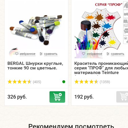
избранное
сравнить
избранное
сравнить
BERGAL Шнурки круглые,
Краситель проникающи
тонкие 90 см цветные.
серия "ПРОФ" для любы
материалов Teinture
francaise, флакон, 5П, 15
30, 55, 125 мл.
(405)
(1359)
326 руб.
192 руб.
Рекомендуем посмотреть