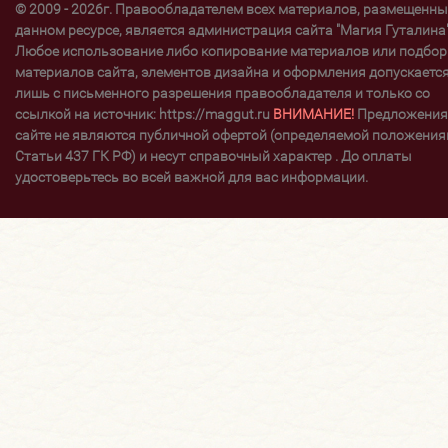
© 2009 - 2026г. Правообладателем всех материалов, размещенны
данном ресурсе, является администрация сайта "Магия Гуталина"
Любое использование либо копирование материалов или подбор
материалов сайта, элементов дизайна и оформления допускаетс
лишь с письменного разрешения правообладателя и только со
ссылкой на источник: https://maggut.ru
ВНИМАНИЕ!
Предложения
сайте не являются публичной офертой (определяемой положени
Статьи 437 ГК РФ) и несут справочный характер . До оплаты
удостоверьтесь во всей важной для вас информации.