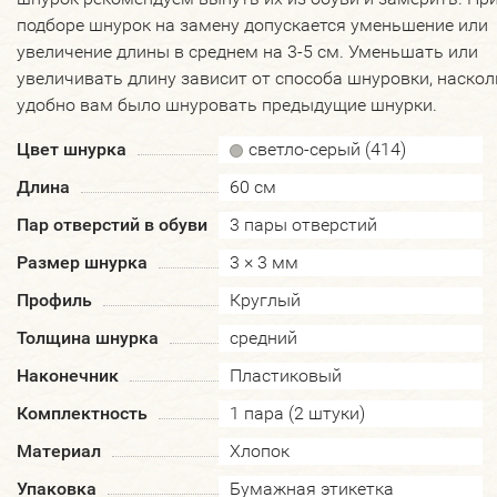
подборе шнурок на замену допускается уменьшение или
увеличение длины в среднем на 3-5 см. Уменьшать или
увеличивать длину зависит от способа шнуровки, наскол
удобно вам было шнуровать предыдущие шнурки.
Цвет шнурка
светло-серый (414)
Длина
60 см
Пар отверстий в обуви
3 пары отверстий
Размер шнурка
3 × 3 мм
Профиль
Круглый
Толщина шнурка
средний
Наконечник
Пластиковый
Комплектность
1 пара (2 штуки)
Материал
Хлопок
Упаковка
Бумажная этикетка