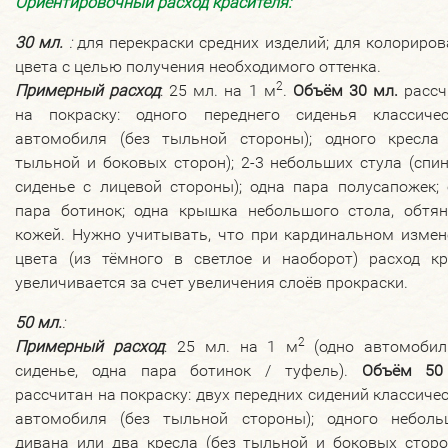
Ориентировочный расход красителя:
30 мл.
:
для перекраски средних изделий; для колориро
цвета с целью получения необходимого оттенка.
2
Примерный расход
: 25 мл. на 1 м
.
Объём 30 мл.
рассч
на покраску: одного переднего сиденья классичес
автомобиля (без тыльной стороны); одного кресла 
тыльной и боковых сторон); 2-3 небольших стула (спи
сиденье с лицевой стороны); одна пара полусапожек;
пара ботинок; одна крышка небольшого стола, обтян
кожей. Нужно учитывать, что при кардинальном измен
цвета (из тёмного в светлое и наоборот) расход кр
увеличивается за счет увеличения слоёв прокраски.
50 мл.
:
2
Примерный расход
: 25 мл. на 1 м
(одно автомобил
сиденье, одна пара ботинок / туфель).
Объём 50
рассчитан на покраску: двух передних сидений классиче
автомобиля (без тыльной стороны); одного неболь
дивана или два кресла (без тыльной и боковых сторо