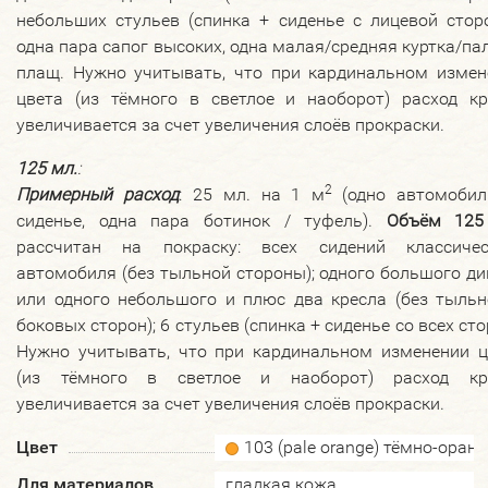
небольших стульев (спинка + сиденье с лицевой стор
одна пара сапог высоких, одна малая/средняя куртка/па
плащ. Нужно учитывать, что при кардинальном измен
цвета (из тёмного в светлое и наоборот) расход кр
увеличивается за счет увеличения слоёв прокраски.
125 мл.
:
2
Примерный расход
: 25 мл. на 1 м
(одно автомобил
сиденье, одна пара ботинок / туфель).
Объём 125
рассчитан на покраску: всех сидений классичес
автомобиля (без тыльной стороны); одного большого д
или одного небольшого и плюс два кресла (без тыльн
боковых сторон); 6 стульев (спинка + сиденье со всех сто
Нужно учитывать, что при кардинальном изменении ц
(из тёмного в светлое и наоборот) расход кр
увеличивается за счет увеличения слоёв прокраски.
Цвет
103 (pale orange) тёмно-ора
Для материалов
гладкая кожа,