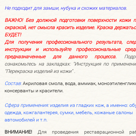
Не подходит для замши, нубука и схожих материалов
.
ВАЖНО! Без должной подготовки поверхности кожи п
окраской, нет смысла красить изделие. Краска держать
БУДЕТ!
Для получения профессионального результата, след
инструкции и используйте профессиональные средс
предназначенные для данного процесса.
Подро
ознакомьтесь на закладках: "
Инструкция по применен
"Перекраска изделий из кожи" .
Состав
:
Акриловая смола, вода, аммиак, моноэтиленглик
консерванты и красители.
Сфера применения:
изделия из гладких кож, а именно: об
одежда, кожгалантерея, сумки, мебель, кожаные салоны
автомобилей и т.п.
ВНИМАНИЕ!
Для проведения реставрационной ра