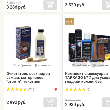
3 464 руб.
3 320 руб.
3 286 руб.
-7%
избранное
сравнить
избранное
сравнить
Очиститель всех видов
Комплект аксессуаров
замши, материалов
TARRAGO № 7 для ухода
"стретч", текстиля
гладкой кожей, без
Omnidaim SAPHIR,
упаковки.
стеклянный флакон, 100
(712)
(5)
мл.
3 147 руб.
2 992 руб.
2 930 руб.