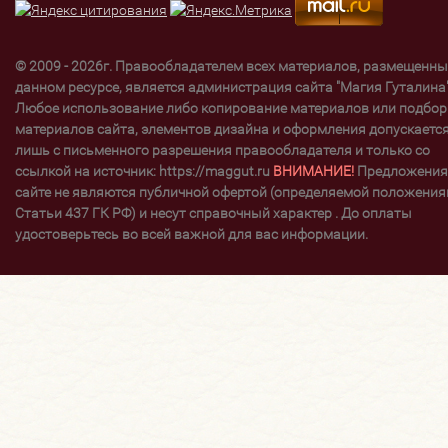
© 2009 - 2026г. Правообладателем всех материалов, размещенны
данном ресурсе, является администрация сайта "Магия Гуталина"
Любое использование либо копирование материалов или подбор
материалов сайта, элементов дизайна и оформления допускаетс
лишь с письменного разрешения правообладателя и только со
ссылкой на источник: https://maggut.ru
ВНИМАНИЕ!
Предложения
сайте не являются публичной офертой (определяемой положени
Статьи 437 ГК РФ) и несут справочный характер . До оплаты
удостоверьтесь во всей важной для вас информации.