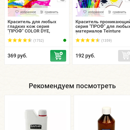
избранное
сравнить
избранное
сравнить
Краситель для любых
Краситель проникающи
гладких кож серия
серия "ПРОФ" для любы
"ПРОФ" COLOR DYE,
материалов Teinture
флакон, 5, 15, 30, 50, 125
francaise, флакон, 5П, 15
мл.
30, 55, 125 мл.
(1752)
(1359)
369 руб.
192 руб.
Рекомендуем посмотреть