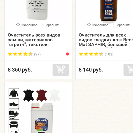
избранное
сравнить
избранное
сравнить
Очиститель всех видов
Очиститель для всех
замши, материалов
видов гладких кож Ren
"стретч", текстиля
Mat SAPHIR, большой
Omnidaim SAPHIR,
пластиковый флакон, 5
большой пластиковый
мл.
(97)
(103)
флакон, 500...
8 360 руб.
8 140 руб.