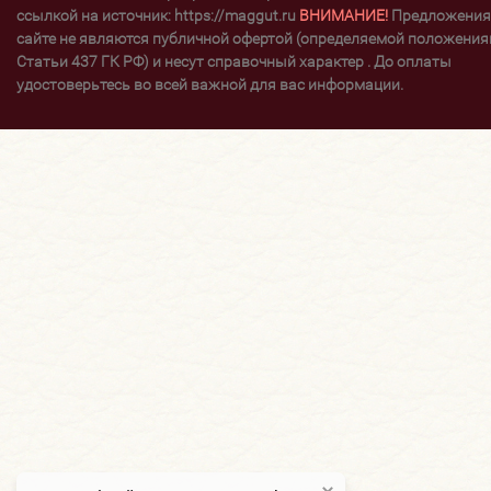
ссылкой на источник: https://maggut.ru
ВНИМАНИЕ!
Предложения
сайте не являются публичной офертой (определяемой положени
Статьи 437 ГК РФ) и несут справочный характер . До оплаты
удостоверьтесь во всей важной для вас информации.