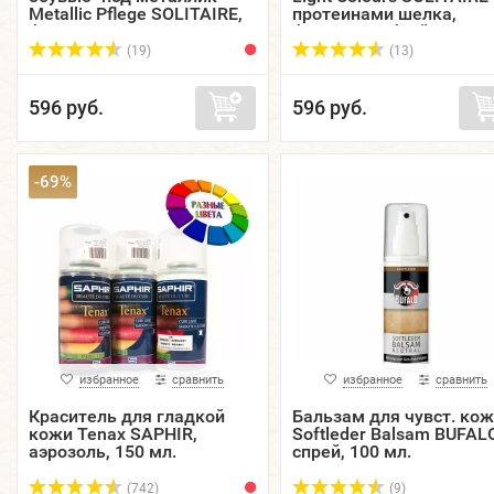
Metallic Pflege SOLITAIRE,
протеинами шелка,
флакон стекло, 50 мл.
флакон с губкой, 75 мл.
(19)
(13)
596 руб.
596 руб.
-69%
избранное
сравнить
избранное
сравнить
Краситель для гладкой
Бальзам для чувст. ко
кожи Tenax SAPHIR,
Softleder Balsam BUFALO
аэрозоль, 150 мл.
спрей, 100 мл.
(742)
(9)