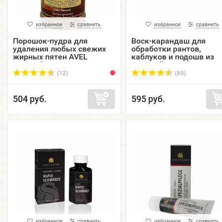
избранное
сравнить
избранное
сравнить
Порошок-пудра для
Воск-карандаш для
удаления любых свежих
обработки рантов,
жирных пятен AVEL
каблуков и подошв из
Hussard Terre De
кожи Filling Wax TARRA
Sommieres, 250 гр.
120 гр.
(12)
(69)
504 руб.
595 руб.
избранное
сравнить
избранное
сравнить