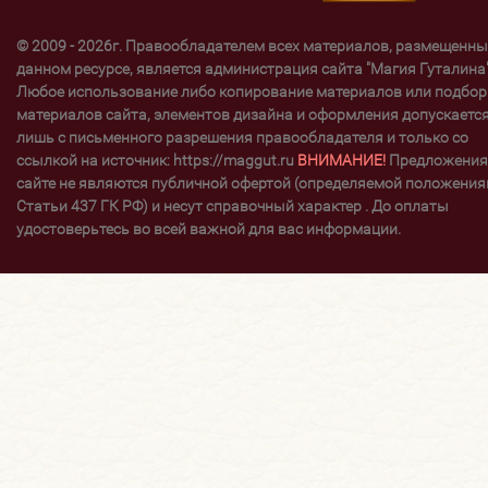
© 2009 - 2026г. Правообладателем всех материалов, размещенны
данном ресурсе, является администрация сайта "Магия Гуталина"
Любое использование либо копирование материалов или подбор
материалов сайта, элементов дизайна и оформления допускаетс
лишь с письменного разрешения правообладателя и только со
ссылкой на источник: https://maggut.ru
ВНИМАНИЕ!
Предложения
сайте не являются публичной офертой (определяемой положени
Статьи 437 ГК РФ) и несут справочный характер . До оплаты
удостоверьтесь во всей важной для вас информации.