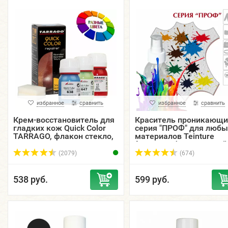
избранное
сравнить
избранное
сравнить
Крем-восстановитель для
Краситель проникающи
гладких кож Quick Color
серия "ПРОФ" для любы
TARRAGO, флакон стекло,
материалов Teinture
25 мл.
francaise, флакон спрей
30, 55, 125 мл.
(2079)
(674)
538 руб.
599 руб.