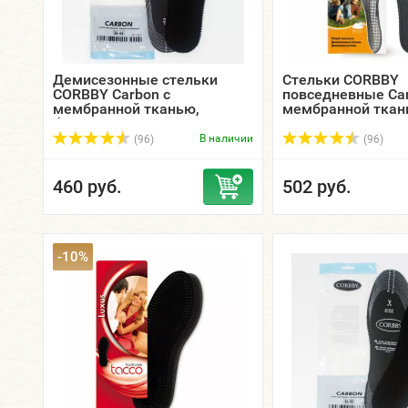
Демисезонные стельки
Стельки CORBBY
CORBBY Carbon с
повседневные Car
мембранной тканью,
мембранной ткан
безразмерные.
В наличии
(96)
(96)
460 руб.
502 руб.
-10%