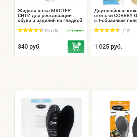
Жидкая кожа МАСТЕР
Двухслойные ко
СИТИ для реставрации
стельки CORBBY O
обуви и изделий из гладкой
с Т-образным пел
кожи, туба 30 мл.
В наличии
(10396)
(113)
340 руб.
1 025 руб.