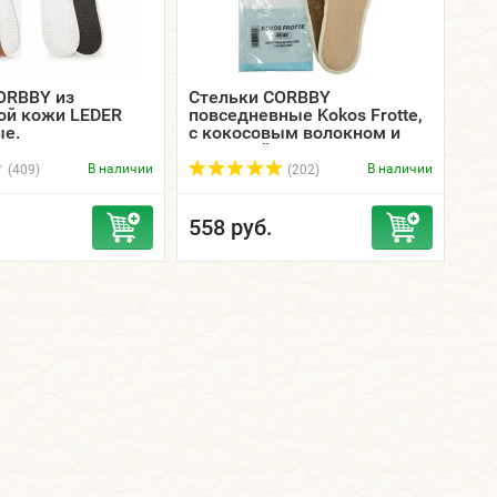
ORBBY из
Стельки CORBBY
ой кожи LEDER
повседневные Kokos Frotte,
ые.
с кокосовым волокном и
махровой тканью.
В наличии
В наличии
(409)
(202)
558 руб.