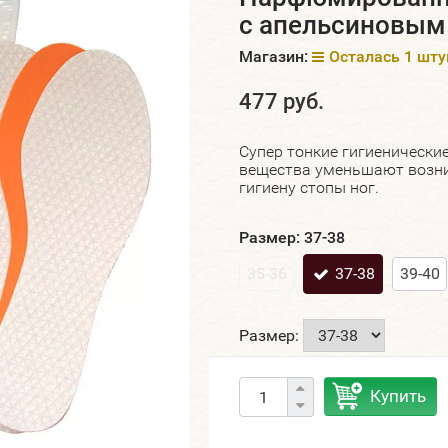
с апельсиновым 
Магазин:
Осталась 1 шту
477 руб.
Супер тонкие гигиенически
вещества уменьшают возни
гигиену стопы ног.
Размер:
37-38
35-36
37-38
39-40
Размер:
Купить