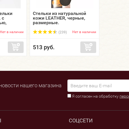
ельки
Стельки из натуральной
 с
кожи LEATHER, черные,
ью,
размерные.
50 EU
Нет в наличии
Нет в наличии
(239)
513 руб.
новости нашего магазина
Я согласен на обработку
перс
Ы
СОЦСЕТИ