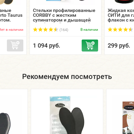
жаные
Стельки профилированные
Жидкая ко
rto Taurus
CORBBY с жестким
СИТИ для г
отом.
супинатором и дышащей
флакон с ки
мембранной тканью Carbon
Profil.
Нет в наличии
В наличии
(164)
1 094 руб.
299 руб.
Рекомендуем посмотреть