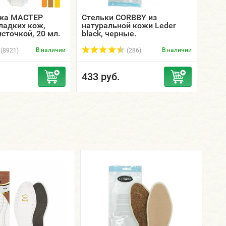
жа МАСТЕР
Стельки CORBBY из
Стел
ладких кож,
натуральной кожи Leder
нату
сточкой, 20 мл.
black, черные.
whit
В наличии
В наличии
(8921)
(286)
433 руб.
433