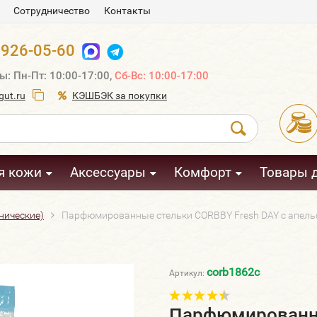
Сотрудничество
Контакты
 926-05-60
ы: Пн-Пт: 10:00-17:00,
Сб-Вс: 10:00-17:00
ut.ru
КЭШБЭК за покупки
я кожи
Аксессуары
Комфорт
Товары 
нические)
Парфюмированные стельки CORBBY Fresh DAY с апельс
corb1862c
Артикул:
Парфюмированны