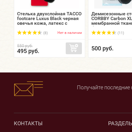
Стелька двухслойная TACCO
Демисезонные ст
footcare Luxus Black черная
CORBBY Carbon XL
овечья кожа, латекс с
мембранной ткан
активированным углем.
безразмерные 36-
Нет в наличии
(8)
(11)
550 руб.
500 руб.
495 руб.
Получайте последние 
КОНТАКТЫ
РАЗДЕЛ