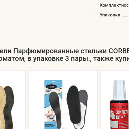
Комплектнос
Упаковка
рели Парфюмированные стельки CORBB
оматом, в упаковке 3 пары., также куп