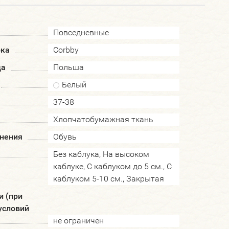
Повседневные
рка
Corbby
да
Польша
Белый
37-38
Хлопчатобумажная ткань
нения
Обувь
Без каблука, На высоком
каблуке, С каблуком до 5 см., С
каблуком 5-10 см., Закрытая
и (при
условий
не ограничен