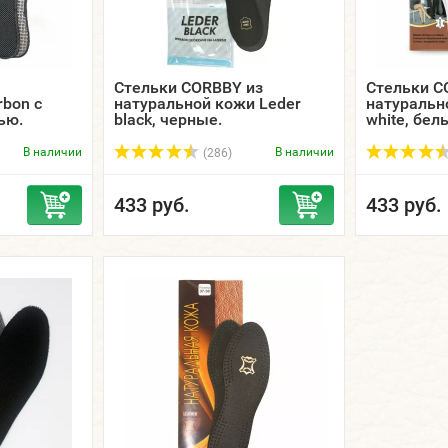
Стельки CORBBY из
Стельки C
bon с
натуральной кожи Leder
натуральн
ью.
black, черные.
white, бел
В наличии
В наличии
(286)
433 руб.
433 руб.