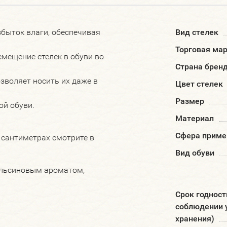
збыток влаги, обеспечивая
Вид стелек
Торговая ма
мещение стелек в обуви во
Страна брен
озволяет носить их даже в
Цвет стелек
Размер
ой обуви.
Материал
Сфера приме
 сантиметрах смотрите в
Вид обуви
ельсиновым ароматом,
Срок годност
соблюдении 
хранения)