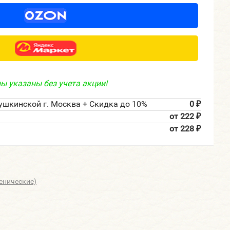
ы указаны без учета акции!
ушкинской г. Москва + Скидка до 10%
0
₽
от 222
₽
от 228
₽
енические)