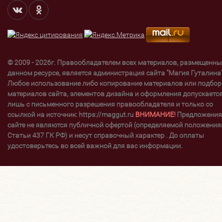
© 2009 - 2026г. Правообладателем всех материалов, размещенны
данном ресурсе, является администрация сайта "Магия Гуталина"
Любое использование либо копирование материалов или подбор
материалов сайта, элементов дизайна и оформления допускаетс
лишь с письменного разрешения правообладателя и только со
ссылкой на источник: https://maggut.ru
ВНИМАНИЕ!
Предложения
сайте не являются публичной офертой (определяемой положени
Статьи 437 ГК РФ) и несут справочный характер . До оплаты
удостоверьтесь во всей важной для вас информации.