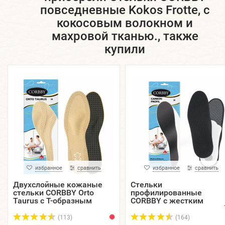
повседневные Kokos Frotte, с
кокосовым волокном и
махровой тканью., также
купили
избранное
сравнить
избранное
сравнить
Двухслойные кожаные
Стельки
стельки CORBBY Orto
профилированные
Taurus с Т-образным
CORBBY с жестким
пелотом.
супинатором и дышаще
мембранной тканью
(113)
(164)
Carbon Profil.