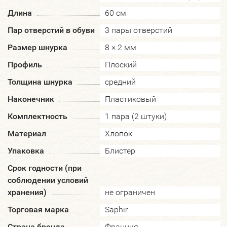
Длина
60 см
Пар отверстий в обуви
3 пары отверстий
Размер шнурка
8 × 2 мм
Профиль
Плоский
Толщина шнурка
средний
Наконечник
Пластиковый
Комплектность
1 пара (2 штуки)
Материал
Хлопок
Упаковка
Блистер
Срок годности (при
соблюдении условий
хранения)
не ограничен
Торговая марка
Saphir
Страна бренда
Франция