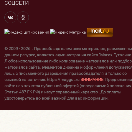
СОЦСЕТИ
© 2009 - 2026г. Правообладателем всех материалов, размещенны
данном ресурсе, является администрация сайта "Магия Гуталина"
Любое использование либо копирование материалов или подбор
материалов сайта, элементов дизайна и оформления допускаетс
лишь с письменного разрешения правообладателя и только со
ссылкой на источник: https://maggut.ru
ВНИМАНИЕ!
Предложения
сайте не являются публичной офертой (определяемой положени
Статьи 437 ГК РФ) и несут справочный характер . До оплаты
удостоверьтесь во всей важной для вас информации.