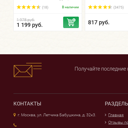
см., дерево/натуральная
щетина.
В наличии
(18)
(3475)
1 978 руб.
817 руб.
1 199 руб.
Получайте последние 
КОНТАКТЫ
РАЗДЕЛ
г. Москва, ул. Летчика Бабушкина, д. 32к3.
Главная
Отзывы по