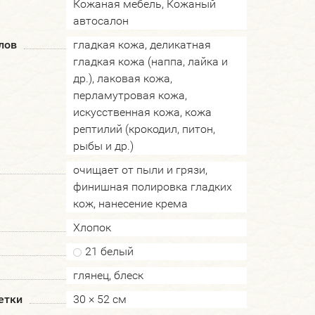
Кожаная мебель, Кожаный
автосалон
лов
гладкая кожа, деликатная
гладкая кожа (наппа, лайка и
др.), лаковая кожа,
перламутровая кожа,
искусственная кожа, кожа
рептилий (крокодил, питон,
рыбы и др.)
очищает от пыли и грязи,
финишная полировка гладких
кож, нанесение крема
Хлопок
21 белый
глянец, блеск
етки
30 × 52 см