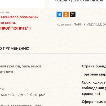
- СДЭК курьерская служба
личения
о монитора возможны
чи цвета.
Категория:
SAPHIR MEDAILLE D'
КОЙ "КУПИТЬ" !!
ПО ПРИМЕНЕНИЮ
ния кремов, бальзамов,
Страна брен
ких кож.
Торговая ма
Срок годност
соблюдении 
вки.
хранения)
 мягкой, нежной, быстрой
Сфера приме
нению первоначального