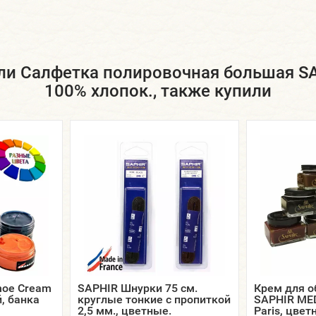
и Салфетка полировочная большая SAP
100% хлопок., также купили
hoe Cream
SAPHIR Шнурки 75 см.
Крем для о
, банка
круглые тонкие с пропиткой
SAPHIR MED
2,5 мм., цветные.
Paris, цвет