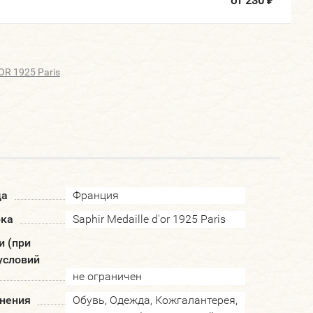
от 230
₽
OR 1925 Paris
да
Франция
рка
Saphir Medaille d'or 1925 Paris
и (при
условий
не ограничен
нения
Обувь, Одежда, Кожгалантерея,