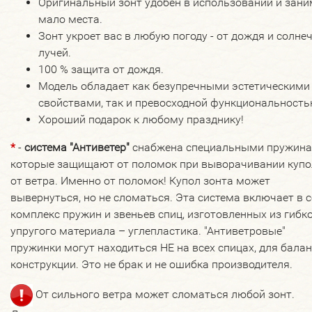
Оригинальный зонт удобен в использовании и зани
мало места.
Зонт укроет вас в любую погоду - от дождя и солне
лучей.
100 % защита от дождя.
Модель обладает как безупречными эстетическими
свойствами, так и превосходной функциональность
Хороший подарок к любому празднику!
*
-
система "Антиветер"
снабжена специальными пружина
которые защищают от поломок при выворачивании купо
от ветра. Именно от поломок! Купол зонта может
вывернуться, но не сломаться. Эта система включает в 
комплекс пружин и звеньев спиц, изготовленных из гибко
упругого материала – углепластика. "Антиветровые"
пружинки могут находиться НЕ на всех спицах, для бала
конструкции. Это не брак и не ошибка производителя.
От сильного ветра может сломаться любой зонт.