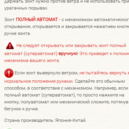
Держать зонт нужно против ветра и не использовать пр
ураганных порывах.
Зонт
ПОЛНЫЙ АВТОМАТ
- с механизмом автоматическо
открывания, открывается и закрывается нажатием кнопк
ручке зонта.
Не следует открывать или закрывать зонт полный
автомат (суперавтомат)
вручную
! Это приведет к полом
механизма вашего зонта.
Если зонт вывернуло ветром,
не пытайтесь вернуть 
нормальное положение руками
. Сделайте это обычным
способом, в соответствие с механизмом. Например, если
полный автомат (суперавтомат), то просто нажмите на
кнопку, полуавтомат или механический сложите, потянув
бегунок к ручке.
Страна производитель: Япония-Китай.