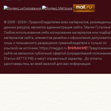
© 2009 - 2026г. Правообладателем всех материалов, размещенны
данном ресурсе, является администрация сайта "Магия Гуталина"
Любое использование либо копирование материалов или подбор
материалов сайта, элементов дизайна и оформления допускаетс
лишь с письменного разрешения правообладателя и только со
ссылкой на источник: https://maggut.ru
ВНИМАНИЕ!
Предложения
сайте не являются публичной офертой (определяемой положени
Статьи 437 ГК РФ) и несут справочный характер . До оплаты
удостоверьтесь во всей важной для вас информации.