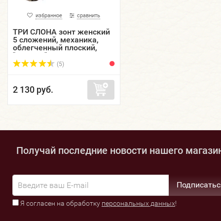
избранное
сравнить
ТРИ СЛОНА зонт женский
5 сложений, механика,
облегченный плоский,
"ЭПОНЖ", купол 93 см.
L5605-06
(5)
2 130 руб.
Получай последние новости нашего магази
Подписатьс
Я согласен на обработку
персональных данных
!