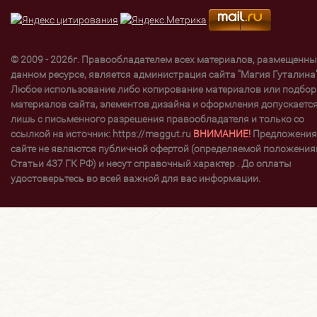
© 2009 - 2026г. Правообладателем всех материалов, размещенны
данном ресурсе, является администрация сайта "Магия Гуталина"
Любое использование либо копирование материалов или подбор
материалов сайта, элементов дизайна и оформления допускаетс
лишь с письменного разрешения правообладателя и только со
ссылкой на источник: https://maggut.ru
ВНИМАНИЕ!
Предложения
сайте не являются публичной офертой (определяемой положени
Статьи 437 ГК РФ) и несут справочный характер . До оплаты
удостоверьтесь во всей важной для вас информации.