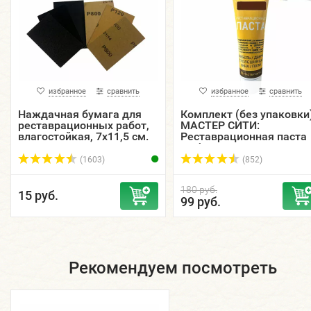
избранное
сравнить
избранное
сравнить
Наждачная бумага для
Комплект (без упаковки
реставрационных работ,
МАСТЕР СИТИ:
влагостойкая, 7х11,5 см.
Реставрационная паста
мебельная 30 мл. цветн
+ шпатель малый.
(1603)
(852)
180 руб.
15 руб.
99 руб.
Рекомендуем посмотреть