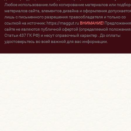
Любое использование либо копирование материалов или подбор
материалов сайта, элементов дизайна и оформления допускаетс
лишь с письменного разрешения правообладателя и только со
ссылкой на источник: https://maggut.ru
ВНИМАНИЕ!
Предложения
сайте не являются публичной офертой (определяемой положени
Статьи 437 ГК РФ) и несут справочный характер . До оплаты
удостоверьтесь во всей важной для вас информации.