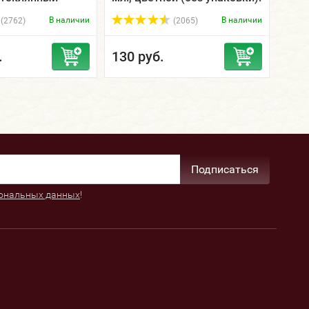
мл.
В наличии
В наличии
(2762)
(2065)
.
130 руб.
411
Подписаться
ональных данных
!