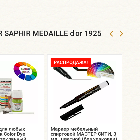
 SAPHIR MEDAILLE d'or 1925
РАСПРОДАЖА!
 для любых
Маркер мебельный
SAPH
ж Color Dye
спиртовой МАСТЕР СИТИ, 3
круг
стеклянный
мл., цветной (без упаковки).
2,5 