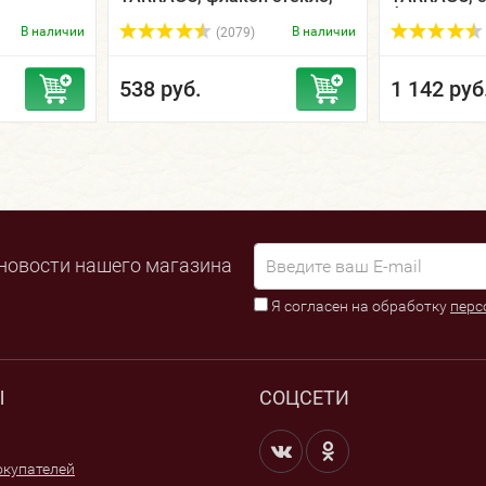
25 мл.
флакон, 25 
В наличии
В наличии
(2079)
538 руб.
1 142 руб
новости нашего магазина
Я согласен на обработку
перс
Ы
СОЦСЕТИ
купателей