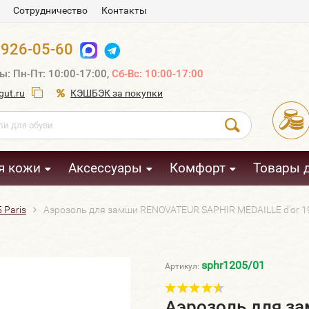
Сотрудничество
Контакты
 926-05-60
ы: Пн-Пт: 10:00-17:00,
Сб-Вс: 10:00-17:00
ut.ru
КЭШБЭК за покупки
я кожи
Аксессуары
Комфорт
Товары 
 Paris
Аэрозоль для замши RENOVATEUR SAPHIR MEDAILLE d'or 19
sphr1205/01
Артикул:
Аэрозоль для з