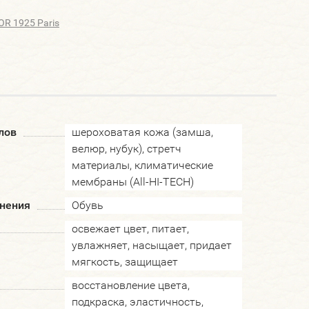
OR 1925 Paris
лов
шероховатая кожа (замша,
велюр, нубук), стретч
материалы, климатические
мембраны (All-HI-TECH)
нения
Обувь
освежает цвет, питает,
увлажняет, насыщает, придает
мягкость, защищает
восстановление цвета,
подкраска, эластичность,