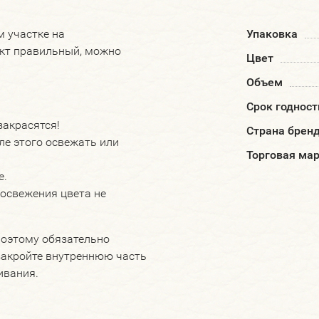
м участке на
Упаковка
ект правильный, можно
Цвет
Объем
Срок годност
 закрасятся!
Страна брен
сле этого освежать или
Торговая ма
е.
 освежения цвета не
оэтому обязательно
закройте внутреннюю часть
ивания.