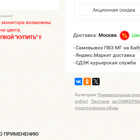
Акционная скидка
личения
о монитора возможны
чи цвета.
Доставка:
Москва
Цен
КОЙ "КУПИТЬ" !!
- Самовывоз ПВЗ МГ на Баб
- Яндекс.Маркет доставка
- СДЭК курьерская служба
Категории:
Универсальные очи
нубук)
Текстиля
за СНИКЕРА
туристическая обувь
ПО ПРИМЕНЕНИЮ