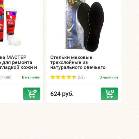
жа МАСТЕР
Стельки меховые
Крас
 для ремонта
трехслойные из
бело
 гладкой кожи и
натурального овечьего
SAPH
меха, с фольгой.
флак
мл.
В наличии
В наличии
(4488)
(53)
624 руб.
1 4