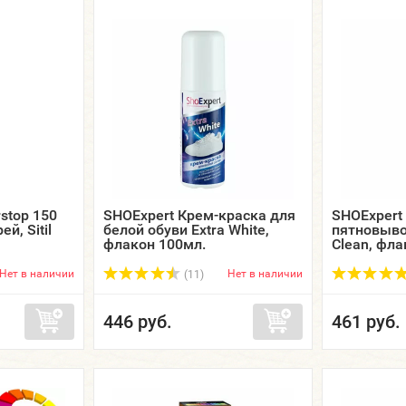
rstop 150
SHOExpert Крем-краска для
SHOExpert
й, Sitil
белой обуви Extra White,
пятновыво
флакон 100мл.
Clean, фла
Нет в наличии
Нет в наличии
(11)
446 руб.
461 руб.