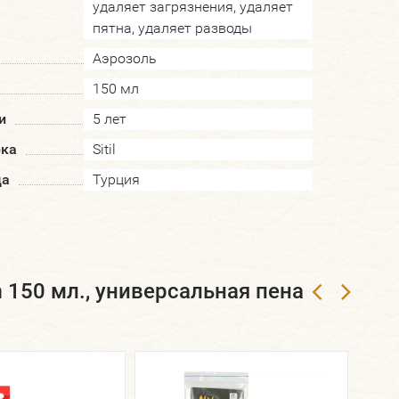
удаляет загрязнения, удаляет
пятна, удаляет разводы
Аэрозоль
150 мл
и
5 лет
рка
Sitil
да
Турция
m 150 мл., универсальная пена