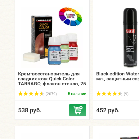
Крем-восстановитель для
Black edition Wate
гладких кож Quick Color
мл., защитный спре
TARRAGO, флакон стекло, 25
мл.
В наличии
(2079)
(9)
538 руб.
452 руб.