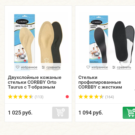
избранное
сравнить
избранное
сравнить
Двухслойные кожаные
Стельки
стельки CORBBY Orto
профилированные
Taurus с Т-образным
CORBBY с жестким
пелотом.
супинатором и дышаще
мембранной тканью
(113)
(164)
Carbon Profil.
1 025 руб.
1 094 руб.