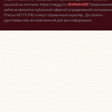
ссылкой на источник: https://maggut.ru
ВНИМАНИЕ!
Предложения
сайте не являются публичной офертой (определяемой положени
Статьи 437 ГК РФ) и несут справочный характер . До оплаты
удостоверьтесь во всей важной для вас информации.