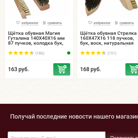
избранное
сравнить
избранное
сравнить
Щётка обувная Магия
Щётка обувная Стрелка
Гуталина 140Х40Х16 мм
160Х47Х16 118 пучков,
87 пучков, колодка бук,
бук, воск, натуральная
воск, натуральная щетина
щетина светлая / тёмна
/ ЭКОБРАШ.
(186)
(151)
163 руб.
168 руб.
Получай последние новости нашего магази
Подписатьс