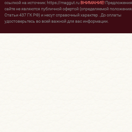
ссылкой на источник: https://maggut.ru
ВНИМАНИЕ!
Предложения
сайте не являются публичной офертой (определяемой положени
Статьи 437 ГК РФ) и несут справочный характер . До оплаты
удостоверьтесь во всей важной для вас информации.