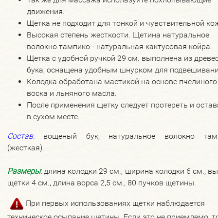
движения.
Щетка не подходит для тонкой и чувствительной ко
Высокая степень жесткости. Щетина натуральное
волокно тампико - натуральная кактусовая койра.
Щетка с удобной ручкой 29 см. выполнена из древе
бука, оснащена удобным шнурком для подвешивани
Колодка обработана мастикой на основе пчелиного
воска и льняного масла.
После применения щетку следует протереть и остав
в сухом месте.
Состав
:
вощеный бук, натуральное волокно там
(жесткая).
Размеры
:
длина колодки 29 см., ширина колодки 6 см., в
щетки 4 см., длина ворса 2,5 см., 80 пучков щетины.
При первых использованиях щетки наблюдается
техническое осыпание щетины. Если это не приемлемо, т