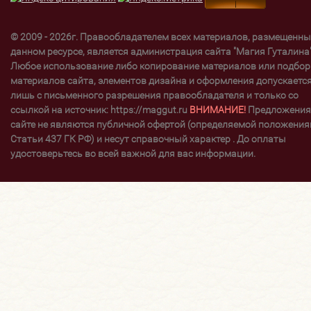
© 2009 - 2026г. Правообладателем всех материалов, размещенны
данном ресурсе, является администрация сайта "Магия Гуталина"
Любое использование либо копирование материалов или подбор
материалов сайта, элементов дизайна и оформления допускаетс
лишь с письменного разрешения правообладателя и только со
ссылкой на источник: https://maggut.ru
ВНИМАНИЕ!
Предложения
сайте не являются публичной офертой (определяемой положени
Статьи 437 ГК РФ) и несут справочный характер . До оплаты
удостоверьтесь во всей важной для вас информации.