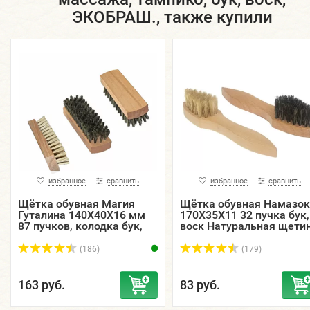
ЭКОБРАШ., также купили
избранное
сравнить
избранное
сравнить
Щётка обувная Магия
Щётка обувная Намазок
Гуталина 140Х40Х16 мм
170Х35Х11 32 пучка бук,
87 пучков, колодка бук,
воск Натуральная щети
воск, натуральная щетина
светлая/тёмная /
ЭКОБРАШ.
(186)
(179)
163 руб.
83 руб.