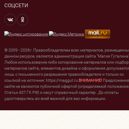
СОЦСЕТИ
© 2009 - 2026г. Правообладателем всех материалов, размещенны
данном ресурсе, является администрация сайта "Магия Гуталина"
Любое использование либо копирование материалов или подбор
материалов сайта, элементов дизайна и оформления допускаетс
лишь с письменного разрешения правообладателя и только со
ссылкой на источник: https://maggut.ru
ВНИМАНИЕ!
Предложения
сайте не являются публичной офертой (определяемой положени
Статьи 437 ГК РФ) и несут справочный характер . До оплаты
удостоверьтесь во всей важной для вас информации.