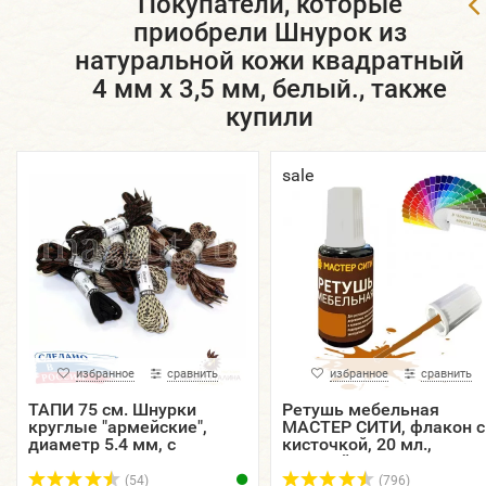
Покупатели, которые
приобрели Шнурок из
натуральной кожи квадратный
4 мм х 3,5 мм, белый., также
купили
sale
избранное
сравнить
избранное
сравнить
ТАПИ 75 см. Шнурки
Ретушь мебельная
круглые "армейские",
МАСТЕР СИТИ, флакон с
диаметр 5.4 мм, с
кисточкой, 20 мл.,
металлическим
цветной.
наконечником, цветные.
(54)
(796)