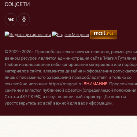
СОЦСЕТИ
© 2009 - 2026г. Правообладателем всех материалов, размещенны
данном ресурсе, является администрация сайта "Магия Гуталина"
Любое использование либо копирование материалов или подбор
материалов сайта, элементов дизайна и оформления допускаетс
лишь с письменного разрешения правообладателя и только со
ссылкой на источник: https://maggut.ru
ВНИМАНИЕ!
Предложения
сайте не являются публичной офертой (определяемой положени
Статьи 437 ГК РФ) и несут справочный характер . До оплаты
удостоверьтесь во всей важной для вас информации.