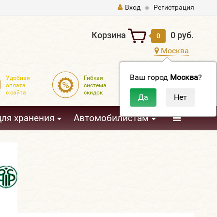
Вход
Регистрация
Корзина
0 руб.
0
Москва
Ваш город
Москва
?
Удобная
Гибкая
Доставка
оплата
система
по всей
с сайта
скидок
России
3
для хранения
Автомобилистам