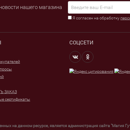
новости нашего магазина
Я согласен на обработку
перс
Ы
СОЦСЕТИ
купателей
опросы
ий
Ь ЗАКАЗ
ые сертификаты
щенных на данном ресурсе, является администрация сайта "Магия Г