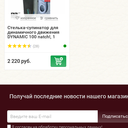
избранное
сравнить
Стелька-супинатор для
динамичного движения
DYNAMIC 100 natch!, 1
пара.
(28)
2 220 руб.
Получай последние новости нашего магази
Подписатьс
Я согласен на обработку
персональных данных
!