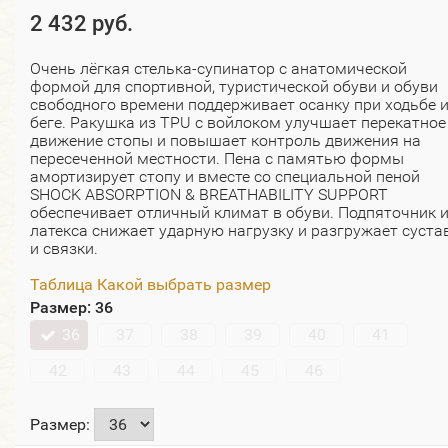
2 432 руб.
Очень лёгкая стелька-супинатор с анатомической
формой для спортивной, туристической обуви и обуви
свободного времени поддерживает осанку при ходьбе 
беге. Ракушка из TPU с войлоком улучшает перекатное
движение стопы и повышает контроль движения на
пересеченной местности. Пена с памятью формы
амортизирует стопу и вместе со специальной пеной
SHOCK ABSORPTION & BREATHABILITY SUPPORT
обеспечивает отличный климат в обуви. Подпяточник 
латекса снижает ударную нагрузку и разгружает суста
и связки.
Таблица Какой выбрать размер
Размер:
36
36
37
38
39
40
41
42
43
44
45
46
Размер: