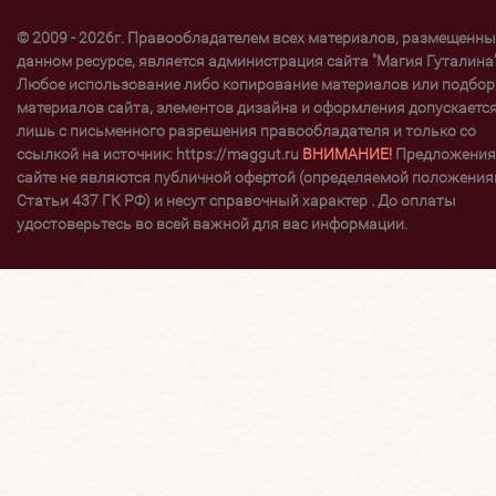
© 2009 - 2026г. Правообладателем всех материалов, размещенны
данном ресурсе, является администрация сайта "Магия Гуталина"
Любое использование либо копирование материалов или подбор
материалов сайта, элементов дизайна и оформления допускаетс
лишь с письменного разрешения правообладателя и только со
ссылкой на источник: https://maggut.ru
ВНИМАНИЕ!
Предложения
сайте не являются публичной офертой (определяемой положени
Статьи 437 ГК РФ) и несут справочный характер . До оплаты
удостоверьтесь во всей важной для вас информации.