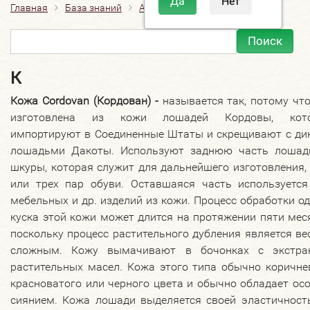
Главная
База знаний
Алфавитный справочник
К
К
Кожа Cordovan (Кордован) -
называется так, потому чт
изготовлена из кожи лошадей Кордовы, кот
импортируют в Соединенные Штаты и скрещивают с ди
лошадьми Дакоты. Используют заднюю часть лошад
шкуры, которая служит для дальнейшего изготовления,
или трех пар обуви. Оставшаяся часть используется
мебельных и др. изделий из кожи. Процесс обработки о
куска этой кожи может длится на протяжении пяти мес
поскольку процесс растительного дубления является в
сложным. Кожу вымачивают в бочонках с экстра
растительных масел. Кожа этого типа обычно коричне
красноватого или черного цвета и обычно обладает о
сиянием. Кожа лошади выделяется своей эластичност