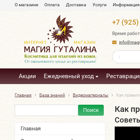
О магазине
Оплата
Доставка
Услуги
Информация
+7 (925)
Время работ
info@magg
Акции
Ежедневный уход
Реставраци
Главная
База знаний
Видеоматериалы
Как правил
Как п
Советы
Главная