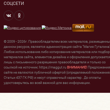
СОЦСЕТИ
© 2009 - 2026г. Правообладателем всех материалов, размещенны
данном ресурсе, является администрация сайта "Магия Гуталина"
Любое использование либо копирование материалов или подбор
материалов сайта, элементов дизайна и оформления допускаетс
лишь с письменного разрешения правообладателя и только со
ссылкой на источник: https://maggut.ru
ВНИМАНИЕ!
Предложения
сайте не являются публичной офертой (определяемой положени
Статьи 437 ГК РФ) и несут справочный характер . До оплаты
удостоверьтесь во всей важной для вас информации.